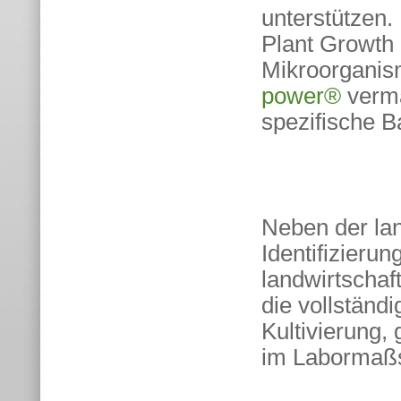
unterstützen
Plant Growth
Mikroorgani
power®
verma
spezifische B
Neben der lan
Identifizieru
landwirtschaf
die vollständi
Kultivierung,
im Labormaß